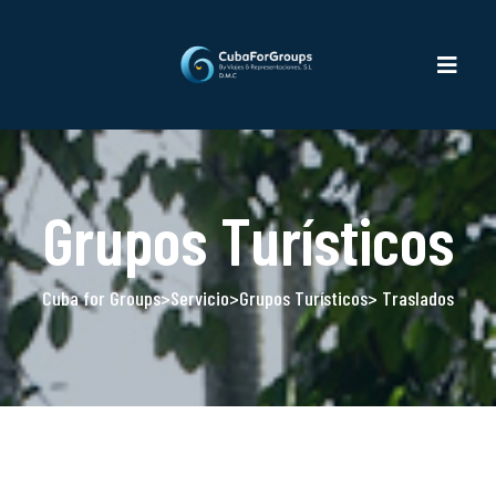
Grupos Turísticos
Cuba for Groups
>
Servicio
>
Grupos Turísticos
> Traslados