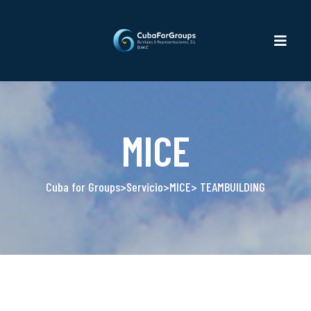
MICE
Cuba for Groups
>
Servicio
>
MICE
> TEAMBUILDING